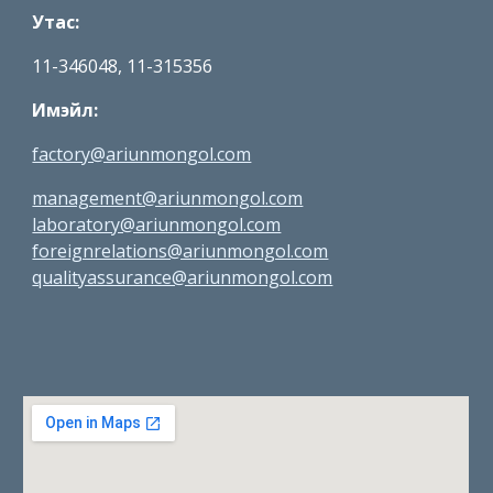
Утас: 
11-346048, 11-315356
Имэйл: 
factory@ariunmongol.com
management@ariunmongol.com
laboratory@ariunmongol.com
foreignrelations@ariunmongol.com
qualityassurance@ariunmongol.com