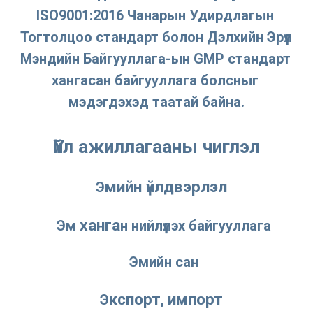
ISO9001:2016 Чанарын Удирдлагын 
Тогтолцоо стандарт болон Дэлхийн Эрүүл 
Мэндийн Байгууллага-ын GMP стандарт 
хангасан байгууллага болcныг 
мэдэгдэхэд таатай байна.
Үйл ажиллагааны чиглэл
мийн үйлдвэрлэл 
Э
ханга
Эм 
н нийлүүлэх байгууллага
Эмийн сан
кспорт
импорт 
Э
, 