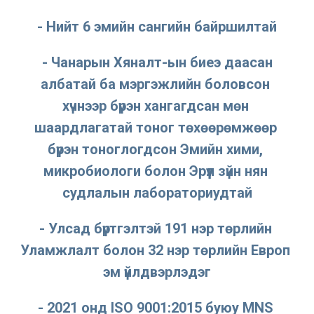
- Нийт 6 эмийн сангийн байршилтай
 - 
Чанарын Хяналт-
ын биеэ даасан 
албатай ба мэргэжлийн боловсон 
хүчнээр бүрэн хангагдсан мөн 
шаардлагатай тоног төхөөрөмжөөр 
бүрэн тоноглогдсон 
Эмийн хими, 
микробиологи
 болон 
Эрүүл зүйн нян 
судлалын
 лабораториудтай
- Улсад бүртгэлтэй 191 нэр төрлийн 
Уламжлалт болон 32 нэр төрлийн Европ 
эм үйлдвэрлэдэг
- 2021 онд ISO 9001:2015 буюу MNS 