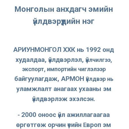
онгол
 анхдагч эмийн 
M
ын
үйлдвэрүүдийн нэг 
АРИУНМОНГОЛ ХХК
 нь 
1992
 онд 
худалдаа, үйлдвэрлэл, үй
лчилгээ, 
экспорт, импортийн чиглэлээр 
байгуулагдаж, АРМОН ү
йлдвэр нь 
уламжлалт анагаах ухааны эм
үйлдвэрлэж эхэлсэн. 
2000
 оноос үйл ажиллагаагаа 
- 
өргөтгөж орчин үеийн 
вроп эм
Е