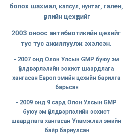
болох 
шахмал
гален
, капсул, нунтаг, 
, 
үрлийн цехүүдийг
2003 
оноос а
нтибиотикийн цехийг
тус тус ажиллуулж эхэлсэн. 
- 2007 онд Олон Улсын GMP буюу эм 
үйлдвэрлэлийн зохист шаардлага 
хангасан Европ эмийн цехийн барилга 
барьсан
- 2009 онд 9 сард Олон Улсын GMP 
буюу эм үйлдвэрлэлийн зохист 
шаардлага хангасан Уламжлал эмийн 
байр бариулсан