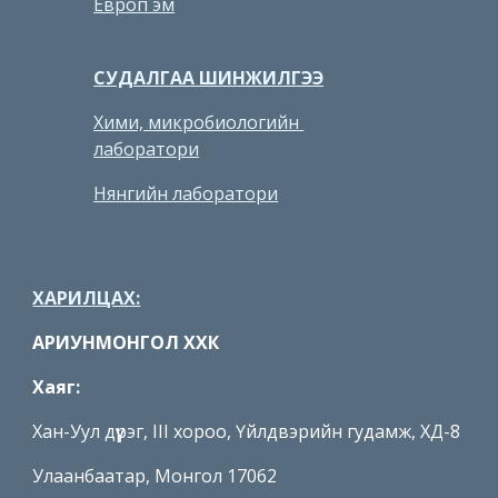
Европ эм
СУДАЛГАА ШИНЖИЛГЭЭ
Х
ими, микробиологийн 
лаборатори
Нянгийн лаборатори
ХАРИЛЦАХ:
АРИУНМОНГОЛ ХХК
Хаяг: 
Хан-Уул дүүрэг, III хороо, Үйлдвэрийн гудамж, ХД-8
Улаанбаатар, Монгол 17062